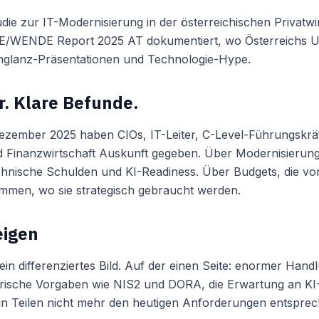
ie zur IT-Modernisierung in der österreichischen Privatwirt
E/WENDE Report 2025 AT dokumentiert, wo Österreichs U
chglanz-Präsentationen und Technologie-Hype.
. Klare Befunde.
zember 2025 haben CIOs, IT-Leiter, C-Level-Führungskrä
nd Finanzwirtschaft Auskunft gegeben. Über Modernisierun
chnische Schulden und KI-Readiness. Über Budgets, die vo
ommen, wo sie strategisch gebraucht werden.
eigen
in differenziertes Bild. Auf der einen Seite: enormer Hand
ische Vorgaben wie NIS2 und DORA, die Erwartung an KI-Fäh
 in Teilen nicht mehr den heutigen Anforderungen entsprec