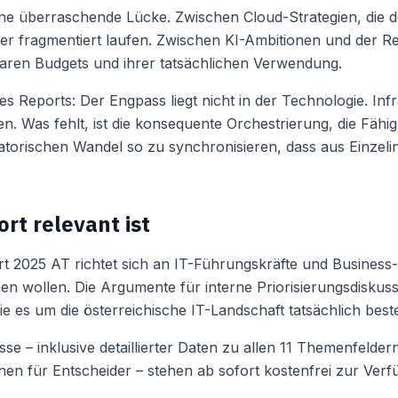
ine überraschende Lücke. Zwischen Cloud-Strategien, die de
r fragmentiert laufen. Zwischen KI-Ambitionen und der Real
aren Budgets und ihrer tatsächlichen Verwendung.
es Reports: Der Engpass liegt nicht in der Technologie. Inf
 Was fehlt, ist die konsequente Orchestrierung, die Fähigke
orischen Wandel so zu synchronisieren, dass aus Einzelini
rt relevant ist
025 AT richtet sich an IT-Führungskräfte und Business-E
en wollen. Die Argumente für interne Priorisierungsdiskus
e es um die österreichische IT-Landschaft tatsächlich bestell
sse – inklusive detaillierter Daten zu allen 11 Themenfeld
nen für Entscheider – stehen ab sofort kostenfrei zur Verf