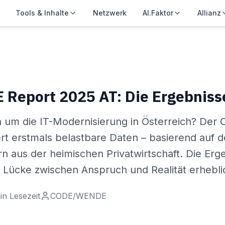
Tools & Inhalte
Netzwerk
AI.Faktor
Allianz
eport 2025 AT: Die Ergebnisse
ch um die IT-Modernisierung in Österreich? D
ert erstmals belastbare Daten – basierend auf 
n aus der heimischen Privatwirtschaft. Die Erg
e Lücke zwischen Anspruch und Realität erhebli
n Lesezeit
CODE/WENDE