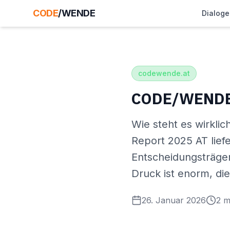
CODE
/WENDE
Dialoge
codewende.at
CODE/WENDE R
Wie steht es wirkli
Report 2025 AT lief
Entscheidungsträger
Druck ist enorm, di
26. Januar 2026
2
mi