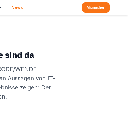
News
Mitmachen
 sind da
er CODE/WENDE
den Aussagen von IT-
ebnisse zeigen: Der
ch.